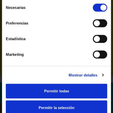
Selección
Necesarias
Cantabria
de
consentimiento
Castilla y León
Preferencias
La Rioja
Estadística
Si continúas navegando por nuestra web, confirmas que has
Marketing
leído y aceptado nuestra
política de cookies
.
Mostrar detalles
Permitir todas
Permitir la selección