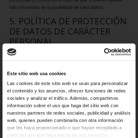
sido informado de la posibilidad de tales daños.
5. POLÍTICA DE PROTECCIÓN
DE DATOS DE CARÁCTER
PERSONAL.
Todos los datos personales facilitados a través de la
página web son tratados por SEMARK cumpliendo con las
exigencias impuestas por
el Reglamento Europeo de
Este sitio web usa cookies
Protección de Datos (Reglamento UE 2016/679) y demás
normativa vigente.
Las cookies de este sitio web se usan para personalizar
el contenido y los anuncios, ofrecer funciones de redes
En cualquier caso, con carácter general, los datos
sociales y analizar el tráfico. Además, compartimos
recogidos a través de los formularios existentes en la
información sobre el uso que haga del sitio web con
página web serán
tratados por
SEMARK con la finalidad o
nuestros partners de redes sociales, publicidad y análisis
finalidades descritas en
la información que los acompaña
y
web, quienes pueden combinarla con otra información
comunicados
a las entidades que en ella
s
se detallan. Los
que les haya proporcionado o que hayan recopilado a
titulares de estos datos podrán ejercitar gratuitamente los
partir del uso que haya hecho de sus servicios.