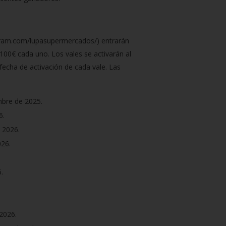
agram.com/lupasupermercados/) entrarán
100€ cada uno. Los vales se activarán al
echa de activación de cada vale. Las
embre de 2025.
6.
e 2026.
026.
.
 2026.