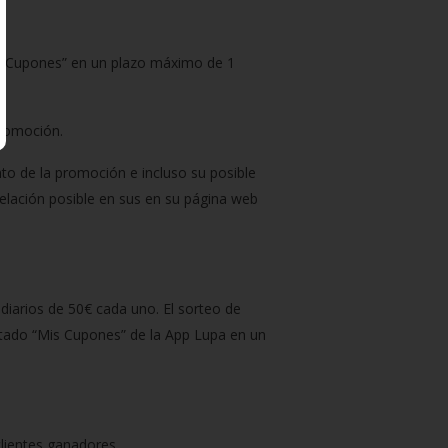
is Cupones” en un plazo máximo de 1
promoción.
to de la promoción e incluso su posible
elación posible en sus en su página web
 diarios de 50€ cada uno. El sorteo de
artado “Mis Cupones” de la App Lupa en un
clientes ganadores.