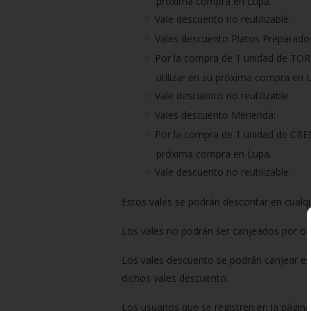
próxima compra en Lupa.
Vale descuento no reutilizable.
Vales descuento Platos Preparado
Por la compra de 1 unidad de TOR
utilizar en su próxima compra en 
Vale descuento no reutilizable.
Vales descuento Merienda:
Por la compra de 1 unidad de CREM
próxima compra en Lupa.
Vale descuento no reutilizable.
Estos vales se podrán descontar en cualqu
Los vales no podrán ser canjeados por otr
Los vales descuento se podrán canjear en 
dichos vales descuento.
Los usuarios que se registren en la págin