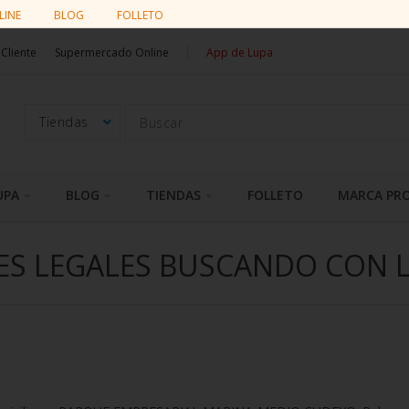
LINE
BLOG
FOLLETO
 Cliente
Supermercado Online
App de Lupa
UPA
BLOG
TIENDAS
FOLLETO
MARCA PRO
ES LEGALES BUSCANDO CON 