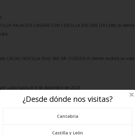
s:
TILLA PALACIOS CASERA CON CEBOLLA 650 GRS (101248) el cliente re
Lupa.
A CACAO NOCILLA DUO 360 GR. (132023) el cliente recibirá un vale d
ier Lupa hasta el 8 de diciembre de 2025.
¿Desde dónde nos visitas?
o premio, ni por su valor en metálico.
caja a la hora de pagar, siempre que el cliente lleve en su compra lo
Cantabria
Castilla y León
a web de la promoción recibirán los 5 vales descuento en % automátic