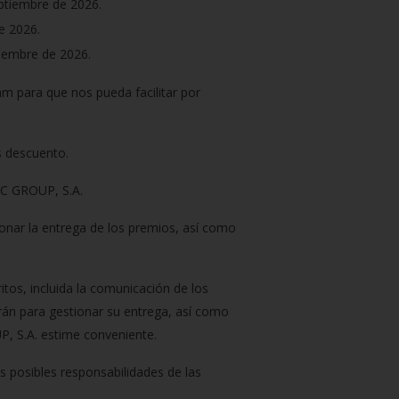
eptiembre de 2026.
de 2026.
viembre de 2026.
am para que nos pueda facilitar por
s descuento.
AC GROUP, S.A.
onar la entrega de los premios, así como
ritos, incluida la comunicación de los
rán para gestionar su entrega, así como
, S.A. estime conveniente.
s posibles responsabilidades de las