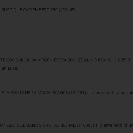
LE RUSTIQUE CAMEMBERT 250 (102445)
ITE COOSUR OLIVA VIRGEN EXTRA SQUIZZ ALIÑO 620 ML. (102580) el c
a en Lupa.
LETA FONTANEDA MARIA 707 GRS (134181) el cliente recibirá un vale 
NESA HELLMANN'S CRISTAL 450 ML. (116005) el cliente recibirá un v