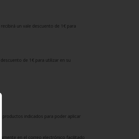
cibirá un vale descuento de 1€ para
escuento de 1€ para utilizar en su
s productos indicados para poder aplicar
amente en el correo electrónico facilitado