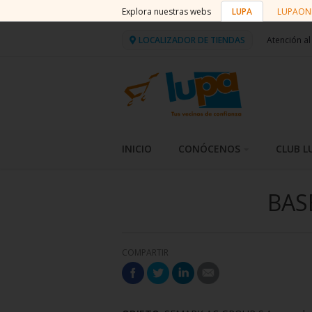
Explora nuestras webs
LUPA
LUPAON
LOCALIZADOR DE TIENDAS
Atención al
INICIO
CONÓCENOS
CLUB L
BAS
COMPARTIR