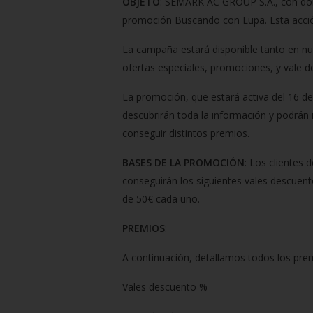
OBJETO
: SEMARK AC GROUP S.A., con do
promoción Buscando con Lupa. Esta acción
La campaña estará disponible tanto en nu
ofertas especiales, promociones, y vale d
La promoción, que estará activa del 16 d
descubrirán toda la información y podrán 
conseguir distintos premios.
BASES DE LA PROMOCIÓN
: Los clientes 
conseguirán los siguientes vales descuent
de 50€ cada uno.
PREMIOS
:
A continuación, detallamos todos los pre
Vales descuento %