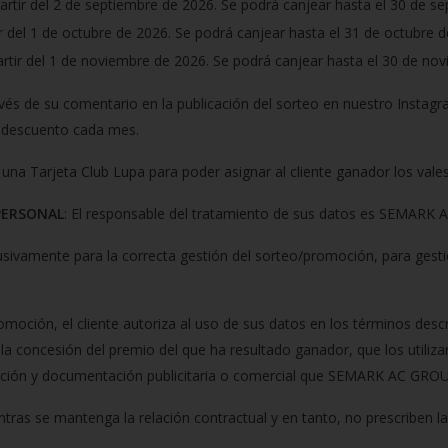
partir del 2 de septiembre de 2026. Se podrá canjear hasta el 30 de s
ir del 1 de octubre de 2026. Se podrá canjear hasta el 31 de octubre 
artir del 1 de noviembre de 2026. Se podrá canjear hasta el 30 de no
avés de su comentario en la publicación del sorteo en nuestro Instagr
es descuento cada mes.
 una Tarjeta Club Lupa para poder asignar al cliente ganador los vale
PERSONAL
: El responsable del tratamiento de sus datos es SEMARK 
usivamente para la correcta gestión del sorteo/promoción, para gesti
promoción, el cliente autoriza al uso de sus datos en los términos desc
a concesión del premio del que ha resultado ganador, que los utiliza
ación y documentación publicitaria o comercial que SEMARK AC GROUP
ras se mantenga la relación contractual y en tanto, no prescriben la