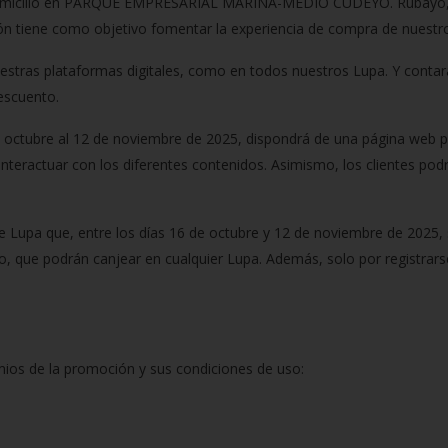
micilio en PARQUE EMPRESARIAL MARINA-MEDIO CUDEYO. Rubayo, 2. 3
 tiene como objetivo fomentar la experiencia de compra de nuestros
estras plataformas digitales, como en todos nuestros Lupa. Y conta
escuento.
e octubre al 12 de noviembre de 2025, dispondrá de una página web p
interactuar con los diferentes contenidos. Asimismo, los clientes pod
de Lupa que, entre los días 16 de octubre y 12 de noviembre de 2025, 
o, que podrán canjear en cualquier Lupa. Además, solo por registrarse
mios de la promoción y sus condiciones de uso: