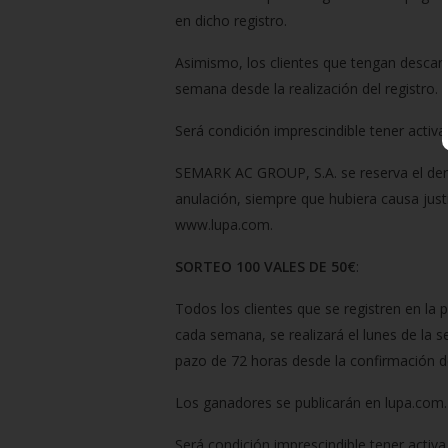
en dicho registro.
Asimismo, los clientes que tengan descar
semana desde la realización del registro.
Será condición imprescindible tener activa
SEMARK AC GROUP, S.A. se reserva el derec
anulación, siempre que hubiera causa jus
www.lupa.com.
SORTEO 100 VALES DE 50€
:
Todos los clientes que se registren en la 
cada semana, se realizará el lunes de la 
pazo de 72 horas desde la confirmación de
Los ganadores se publicarán en lupa.com.
Será condición imprescindible tener activ