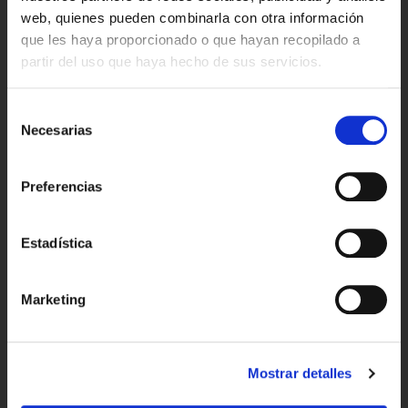
web, quienes pueden combinarla con otra información
que les haya proporcionado o que hayan recopilado a
partir del uso que haya hecho de sus servicios.
¿Desde dónde nos visitas?
Selección
Necesarias
Cantabria
de
consentimiento
Castilla y León
Preferencias
La Rioja
Estadística
Si continúas navegando por nuestra web, confirmas que has
Marketing
leído y aceptado nuestra
política de cookies
.
Mostrar detalles