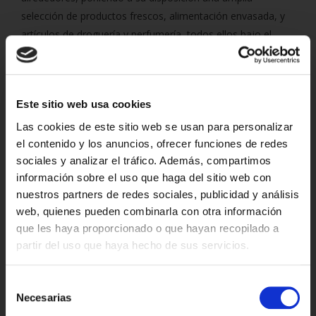
selección de productos frescos, alimentación envasada, y
artículos de droguería y perfumería, todos ellos bajo el
sello de calidad y la apuesta por el producto de cercanía
que caracterizan a Lupa. El horario del nuevo
establecimiento será de manera ininterrumpida de
09:00 a
Este sitio web usa cookies
21.30 horas, de lunes a sábado.
Las cookies de este sitio web se usan para personalizar
Asimismo, la
inversión total en este proyecto asciende
el contenido y los anuncios, ofrecer funciones de redes
a 5.100.000 euros
, reflejando el compromiso de Lupa con
sociales y analizar el tráfico. Además, compartimos
la modernización y el crecimiento de la infraestructura
información sobre el uso que haga del sitio web con
comercial en la provincia de Zamora.
nuestros partners de redes sociales, publicidad y análisis
web, quienes pueden combinarla con otra información
Pensando en la accesibilidad de sus clientes, el
que les haya proporcionado o que hayan recopilado a
establecimiento dispone de un
amplio aparcamiento con
partir del uso que haya hecho de sus servicios.
¿Desde dónde nos visitas?
109 plazas
, incluyendo 3 puntos de carga eléctrica.
Además, la
instalación de 216 paneles solares
en el
Selección
nuevo supermercado mantiene la
responsabilidad de
Necesarias
Cantabria
de
Lupa con la sostenibilidad
y el medioambiente.