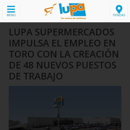
MENÚ
TIENDAS
LUPA SUPERMERCADOS
IMPULSA EL EMPLEO EN
TORO CON LA CREACIÓN
DE 48 NUEVOS PUESTOS
DE TRABAJO