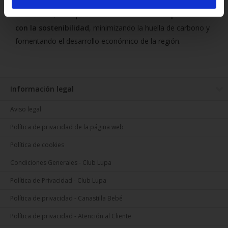
Zamora
no solo asegura la frescura y calidad que esperan
sus clientes, sino que también refuerza su
compromiso
con la sostenibilidad
, minimizando la huella de carbono y
fomentando el desarrollo económico de la región.
Información legal
Aviso legal
Política de privacidad de la página web
Política de cookies
Condiciones Generales - Club Lupa
Política de Privacidad - Club Lupa
Política de privacidad - Canastilla Bebé
Política de privacidad - Atención al Cliente