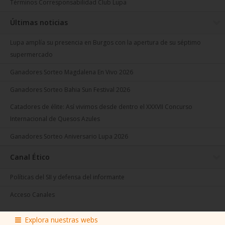
Términos Corresponsabilidad Club Lupa
Últimas noticias
Lupa amplía su presencia en Burgos con la apertura de su séptimo
supermercado
Ganadores Sorteo Magdalena En Vivo 2026
Ganadores Sorteo Bahia Sun Festival 2026
Catadores de élite: Así vivimos desde dentro el XXXVII Concurso
Internacional de Quesos Azules
Ganadores Sorteo Aniversario Lupa 2026
Canal Ético
Políticas del SII y defensa del informante
Acceso Canales
© 2026
Lupa
. Todos los derechos reservados.
Explora nuestras webs