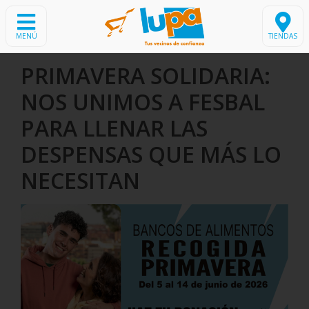
MENÚ
TIENDAS
PRIMAVERA SOLIDARIA:
NOS UNIMOS A FESBAL
PARA LLENAR LAS
DESPENSAS QUE MÁS LO
NECESITAN