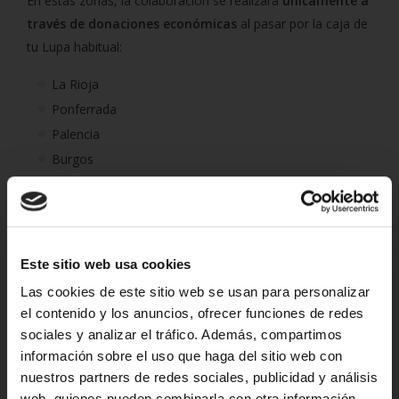
En estas zonas, la colaboración se realizará
únicamente a
través de donaciones económicas
al pasar por la caja de
tu Lupa habitual:
La Rioja
Ponferrada
Palencia
Burgos
Soria
Valladolid
Zamora
Ávila
Este sitio web usa cookies
Las cookies de este sitio web se usan para personalizar
¿Por qué la donación económica es tan importante?
el contenido y los anuncios, ofrecer funciones de redes
Permite a los Bancos de Alimentos comprar exactamente
sociales y analizar el tráfico. Además, compartimos
los productos que necesitan en cada momento, aprovechar
información sobre el uso que haga del sitio web con
mejor los recursos gracias a compras de gran volumen y
nuestros partners de redes sociales, publicidad y análisis
garantizar el stock de alimentos frescos cuando más se
web, quienes pueden combinarla con otra información