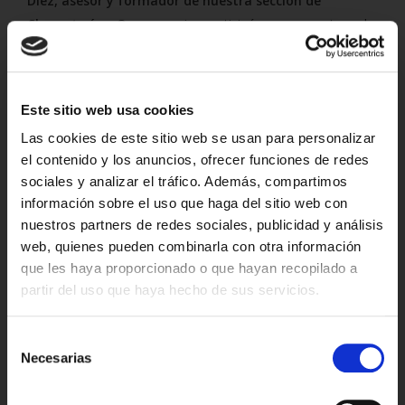
Díez, asesor y formador de nuestra sección de
Charcutería y Quesos
, quien participó como experto en la
mesa redonda ¨Los quesos en la distribución¨
.
Enrique transmitió la pasión que ponemos cada día en
Lupa, en la elección de nuestros productos. Destacó lo
Este sitio web usa cookies
importante que es para
Lupa tener la capacidad de
Las cookies de este sitio web se usan para personalizar
conectar a los pequeños productores cántabros
para
el contenido y los anuncios, ofrecer funciones de redes
que sus productos lleguen a los hogares de todos sus
sociales y analizar el tráfico. Además, compartimos
clientes.
información sobre el uso que haga del sitio web con
nuestros partners de redes sociales, publicidad y análisis
Queremos seguir
apostando por lo local y el sabor de
web, quienes pueden combinarla con otra información
siempre
. Por eso, trabajamos mano a mano con los
que les haya proporcionado o que hayan recopilado a
ganaderos y maestros queseros de la región.
partir del uso que haya hecho de sus servicios.
¿Desde dónde nos visitas?
¡Gracias a todos los que hacéis posible que Cantabria sepa
Selección
tan bien!
Nos vemos en el mostrador de Lupa para
Necesarias
Cantabria
de
seguir disfrutando de la tierruca
.
consentimiento