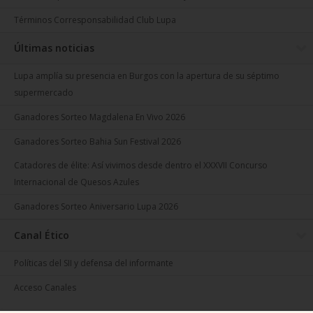
Términos Corresponsabilidad Club Lupa
Últimas noticias
Lupa amplía su presencia en Burgos con la apertura de su séptimo
supermercado
Ganadores Sorteo Magdalena En Vivo 2026
Ganadores Sorteo Bahia Sun Festival 2026
Catadores de élite: Así vivimos desde dentro el XXXVII Concurso
Internacional de Quesos Azules
Ganadores Sorteo Aniversario Lupa 2026
Canal Ético
Políticas del SII y defensa del informante
Acceso Canales