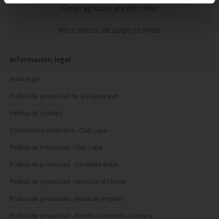
Cerdo agridulce al estilo chino
Arroz meloso de pulpo y tomate
Información legal
Aviso legal
Política de privacidad de la página web
Política de cookies
Condiciones Generales - Club Lupa
Política de Privacidad - Club Lupa
Política de privacidad - Canastilla Bebé
Política de privacidad - Atención al Cliente
Política de privacidad - Bolsa de empleo
Política de privacidad - Pedido a domicilio y factura