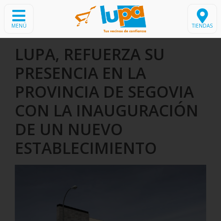
MENÚ
TIENDAS
LUPA, REFUERZA SU
PRESENCIA EN LA
PROVINCIA DE SEGOVIA
CON LA INAUGURACIÓN
DE UN NUEVO
ESTABLECIMIENTO