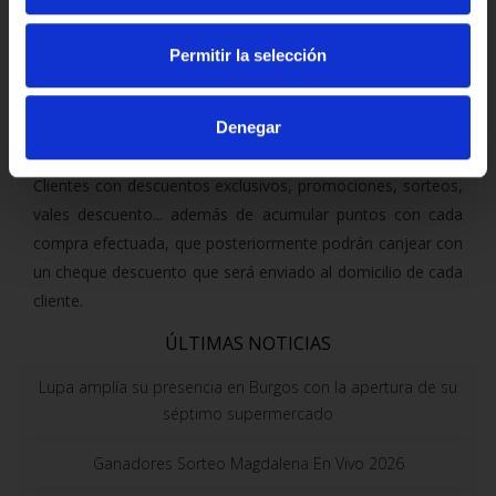
Masa Madre, pan sin gluten y un gran surtido en tartas,
pasteles y artículos para cumpleaños y celebraciones.
Permitir la selección
Como en toda nuestra red de establecimientos Lupa, los
clientes que posean la TARJETA CLUB LUPA podrán
Denegar
disfrutar de todas las ventajas de pertenecer al Club de
Clientes con descuentos exclusivos, promociones, sorteos,
vales descuento... además de acumular puntos con cada
compra efectuada, que posteriormente podrán canjear con
un cheque descuento que será enviado al domicilio de cada
cliente.
ÚLTIMAS NOTICIAS
Lupa amplía su presencia en Burgos con la apertura de su
séptimo supermercado
Ganadores Sorteo Magdalena En Vivo 2026